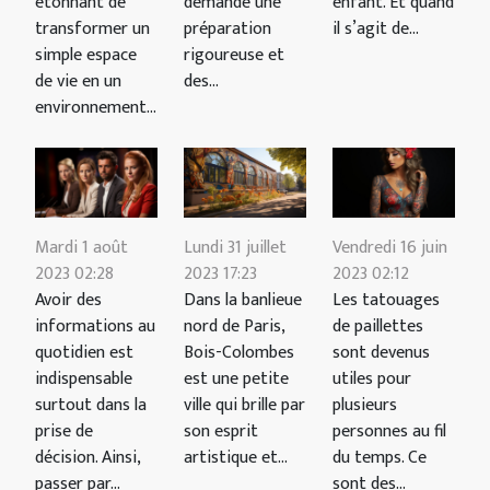
enfant. Et quand
étonnant de
demande une
il s’agit de...
transformer un
préparation
simple espace
rigoureuse et
de vie en un
des...
environnement...
Mardi 1 août
Lundi 31 juillet
Vendredi 16 juin
2023 02:28
2023 17:23
2023 02:12
Avoir des
Dans la banlieue
Les tatouages
informations au
nord de Paris,
de paillettes
quotidien est
Bois-Colombes
sont devenus
indispensable
est une petite
utiles pour
surtout dans la
ville qui brille par
plusieurs
prise de
son esprit
personnes au fil
décision. Ainsi,
artistique et...
du temps. Ce
passer par...
sont des...