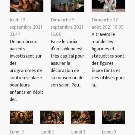
Jeudi 30
Dimanche 5
Dimanche 22
septembre 2021
septembre 2021
août 2021 16:05
23:47
16:06
À travers le
De nombreux
Faire le choix
monde, les
parents
d’un tableau est
figurines et
investissent sur
très capital pour
statuettes sont
des
assurer la
des figures
programmes de
décoration de
importants et
soutien scolaire
sa maison ou de
clés utilisés pour
pour leurs
son salon. Peu...
la...
enfants en dépit
de...
Lundi 3
Lundi 3
Lundi 3
Lundi 3