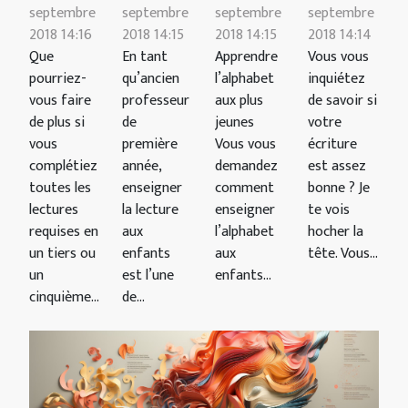
septembre
septembre
septembre
septembre
2018 14:16
2018 14:15
2018 14:15
2018 14:14
Que
En tant
Apprendre
Vous vous
pourriez-
qu’ancien
l’alphabet
inquiétez
vous faire
professeur
aux plus
de savoir si
de plus si
de
jeunes
votre
vous
première
Vous vous
écriture
complétiez
année,
demandez
est assez
toutes les
enseigner
comment
bonne ? Je
lectures
la lecture
enseigner
te vois
requises en
aux
l’alphabet
hocher la
un tiers ou
enfants
aux
tête. Vous...
un
est l’une
enfants...
cinquième...
de...